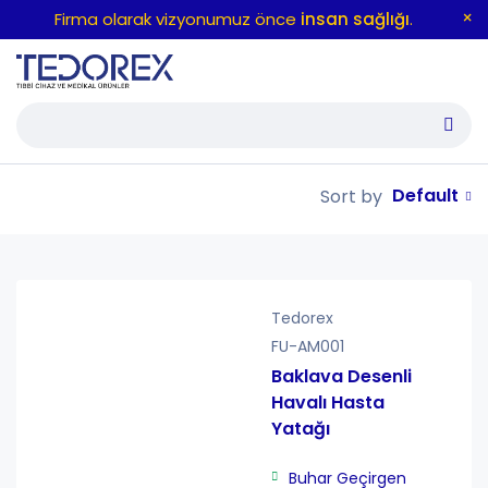
Firma olarak vizyonumuz önce
insan sağlığı
.
Default
Sort by
Tedorex
FU-AM001
Baklava Desenli
Havalı Hasta
Yatağı
Buhar Geçirgen